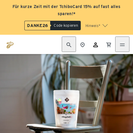
Für kurze Zeit mit der TchiboCard 15% auf fast alles
sparen!*
DANKE26
Code kopieren
Hinweis*