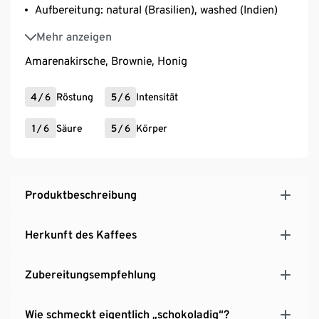
Aufbereitung: natural (Brasilien), washed (Indien)
Varietät: Yellow Bourbon (Brasilien), Selection 795
Mehr anzeigen
(Indien)
Amarenakirsche, Brownie, Honig
Erhältlich als „Alltagsheld“ oder „Alltagsheldin“ –
gleicher Inhalt, individuelles Packungsdesign.
4
Perfekt auch als Geschenk für eine*n Held*in des
/
6
Röstung
5
/
6
Intensität
Alltags
1
/
6
Säure
5
/
6
Körper
Produktbeschreibung
Herkunft des Kaffees
Zubereitungsempfehlung
Wie schmeckt eigentlich „schokoladig“?