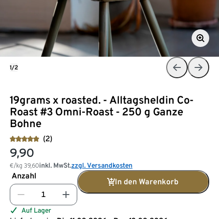
1/2
19grams x roasted. - Alltagsheldin Co-
Roast #3 Omni-Roast - 250 g Ganze
Bohne
(2)
9,90
inkl. MwSt.
zzgl. Versandkosten
€/kg
39,60
Anzahl
In den Warenkorb
Auf Lager