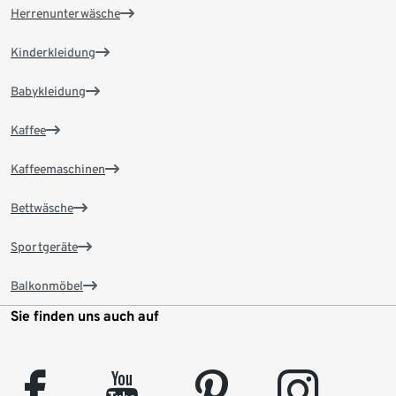
Herrenunterwäsche
Kinderkleidung
Babykleidung
Kaffee
Kaffeemaschinen
Bettwäsche
Sportgeräte
Balkonmöbel
Sie finden uns auch auf
facebook
youtube
pinterest
instagram