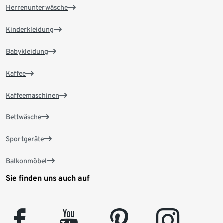
Herrenunterwäsche
Kinderkleidung
Babykleidung
Kaffee
Kaffeemaschinen
Bettwäsche
Sportgeräte
Balkonmöbel
Sie finden uns auch auf
facebook
youtube
pinterest
instagram