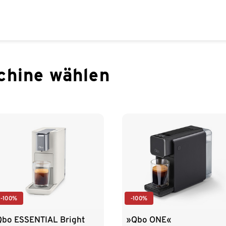
chine wählen
-100%
-100%
Qbo ESSENTIAL Bright
»Qbo ONE«