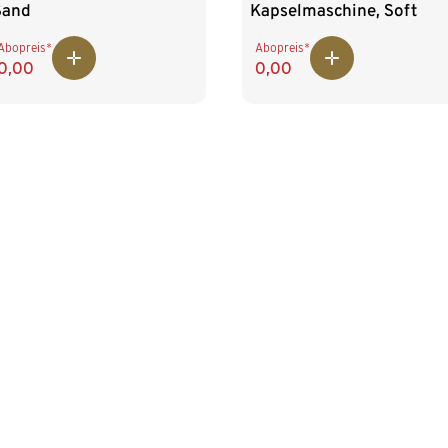
Sand
Kapselmaschine, Soft
Black
Abopreis*
Abopreis*
0,00
0,00