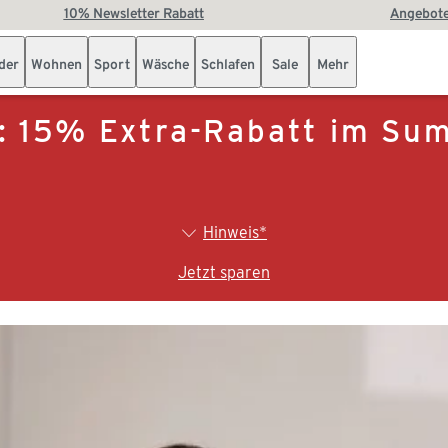
10% Newsletter Rabatt
Angebote
der
Wohnen
Sport
Wäsche
Schlafen
Sale
Mehr
.: 15% Extra-Rabatt im S
Hinweis*
Jetzt sparen