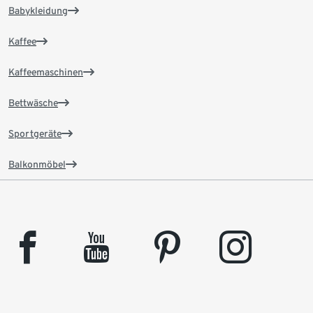
Babykleidung
Kaffee
Kaffeemaschinen
Bettwäsche
Sportgeräte
Balkonmöbel
facebook
youtube
pinterest
instagram