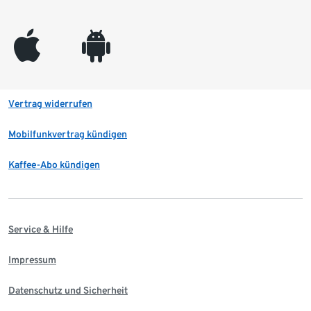
appleinc
android
Vertrag widerrufen
Mobilfunkvertrag kündigen
Kaffee-Abo kündigen
Service & Hilfe
Impressum
Datenschutz und Sicherheit