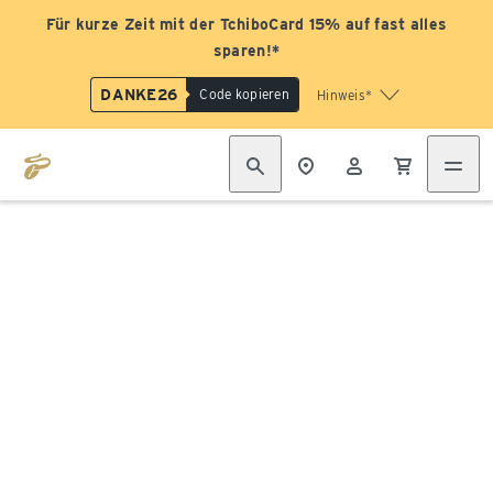
Für kurze Zeit mit der TchiboCard 15% auf fast alles
sparen!*
DANKE26
Code kopieren
Hinweis*