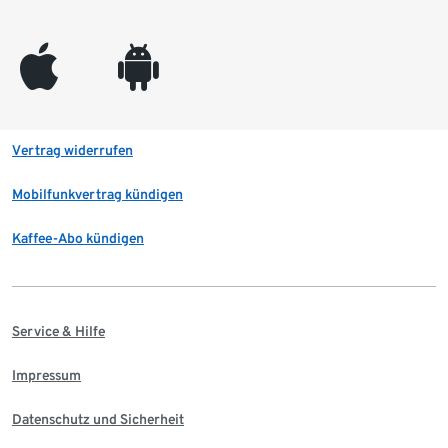
appleinc
android
Vertrag widerrufen
Mobilfunkvertrag kündigen
Kaffee-Abo kündigen
Service & Hilfe
Impressum
Datenschutz und Sicherheit