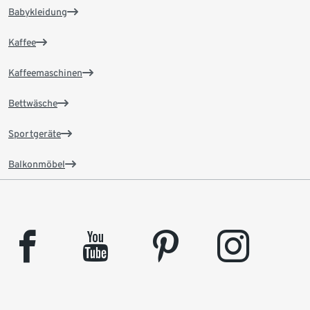
Babykleidung
Kaffee
Kaffeemaschinen
Bettwäsche
Sportgeräte
Balkonmöbel
facebook
youtube
pinterest
instagram