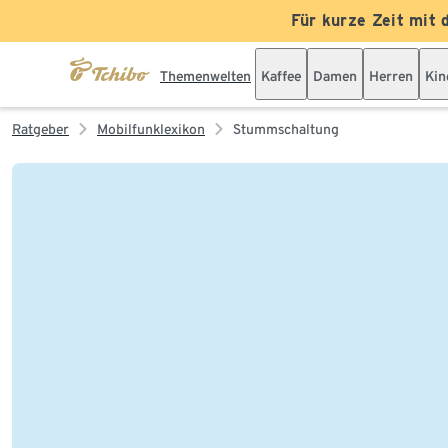
Für kurze Zeit mit 
Themenwelten
Kaffee
Damen
Herren
Kin
Ratgeber
Mobilfunklexikon
Stummschaltung