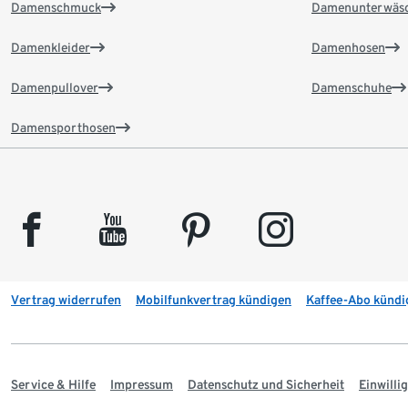
Damenschmuck
Damenunterwäs
Damenkleider
Damenhosen
Damenpullover
Damenschuhe
Damensporthosen
facebook
youtube
pinterest
instagram
Vertrag widerrufen
Mobilfunkvertrag kündigen
Kaffee-Abo kündi
Service & Hilfe
Impressum
Datenschutz und Sicherheit
Einwill