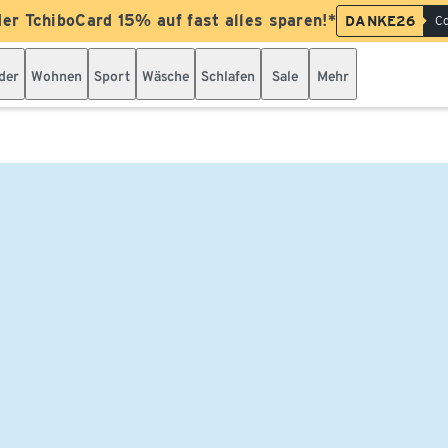
der TchiboCard 15% auf fast alles sparen!*
DANKE26
Co
der
Wohnen
Sport
Wäsche
Schlafen
Sale
Mehr