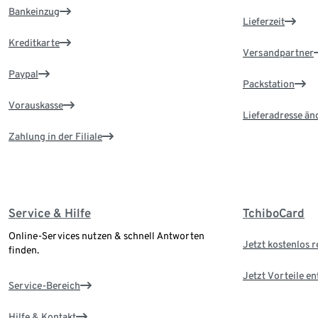
Bankeinzug
Lieferzeit
Kreditkarte
Versandpartner
Paypal
Packstation
Vorauskasse
Lieferadresse än
Zahlung in der Filiale
Service & Hilfe
TchiboCard
Online-Services nutzen & schnell Antworten
Jetzt kostenlos r
finden.
Jetzt Vorteile e
Service-Bereich
Hilfe & Kontakt