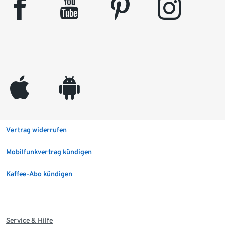
facebook
youtube
pinterest
instagram
appleinc
android
Vertrag widerrufen
Mobilfunkvertrag kündigen
Kaffee-Abo kündigen
Service & Hilfe