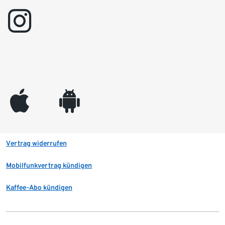
instagram
appleinc
android
Vertrag widerrufen
Mobilfunkvertrag kündigen
Kaffee-Abo kündigen