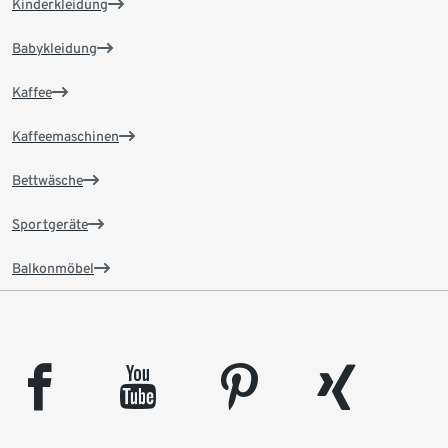
Kinderkleidung
Babykleidung
Kaffee
Kaffeemaschinen
Bettwäsche
Sportgeräte
Balkonmöbel
facebook
youtube
pinterest
xing