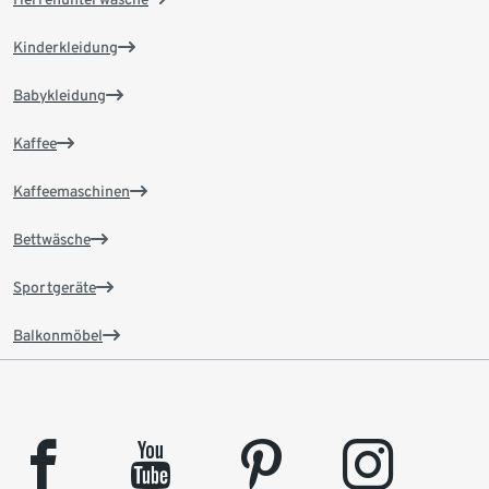
Kinderkleidung
Babykleidung
Kaffee
Kaffeemaschinen
Bettwäsche
Sportgeräte
Balkonmöbel
facebook
youtube
pinterest
instagram