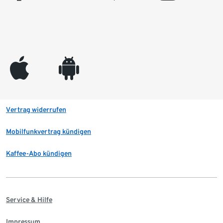
appleinc
android
Vertrag widerrufen
Mobilfunkvertrag kündigen
Kaffee-Abo kündigen
Service & Hilfe
Impressum