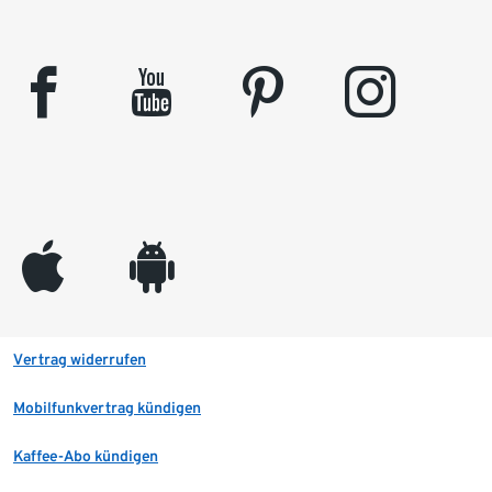
facebook
youtube
pinterest
instagram
appleinc
android
Vertrag widerrufen
Mobilfunkvertrag kündigen
Kaffee-Abo kündigen