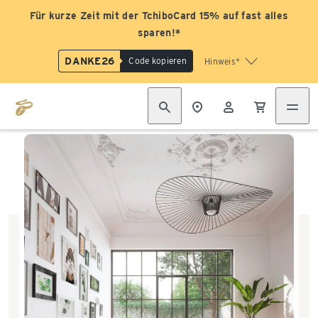
Für kurze Zeit mit der TchiboCard 15% auf fast alles
sparen!*
DANKE26
Code kopieren
Hinweis*