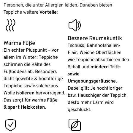
Personen, die unter Allergien leiden. Daneben bieten
Teppiche weitere
Vorteile
:
milk_warm
sound_on
Bessere Raumakustik
Warme Füße
Tschüss, Bahnhofshallen-
Ein echter Pluspunkt – vor
Flair: Weiche Oberflächen
allem im Winter: Teppiche
wie Teppiche absorbieren den
schirmen die Kälte des
Schall und
mindern Tritt-
Fußbodens ab. Besonders
sowie
dicht gewebte & hochflorige
Umgebungsgeräusche
.
Teppiche sowie solche aus
Dabei gilt: Je hochfloriger
Wolle
isolieren
hervorragend.
bzw. flauschiger der Teppich,
Das sorgt für warme Füße
desto mehr Lärm wird
&
spart Heizkosten
.
geschluckt.
risk_free_purchases
varied