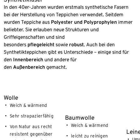
In den 40er-Jahren wurden erstmals synthetische Fasern
bei der Herstellung von Teppichen verwendet. Seitdem
wurden Teppiche aus
Polyester und Polyprophylen
immer
beliebter. Sie erlauben neue Strukturen und
Griffeigenschaften und sind
besonders
pflegeleicht
sowie
robust
. Auch bei den
Synthetikteppichen gibt es Unterschiede – einige sind für
den
Innenbereich
und andere für
den
Außenbereich
gemacht.
Ende der Auflistung
Wolle
Weich & wärmend
Sehr strapazierfähig
Baumwolle
Weich & wärmend
Von Natur aus recht
Lein
resistent gegenüber
leicht zu reinigen
Umw