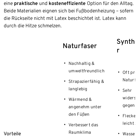
eine
praktische
und
kosteneffiziente
Option für den Alltag.
Beide Materialien eignen sich bei Fußbodenheizung – sofern
die Rückseite nicht mit Latex beschichtet ist. Latex kann
durch die Hitze schmelzen.
Synthe
Naturfaser
r
Nachhaltig &
umweltfreundlich
Oft prei
Naturfa
Strapazierfähig &
langlebig
Sehr
widerst
Wärmend &
gegen 
angenehm unter
den Füßen
Flecken
leicht z
Verbessert das
Raumklima
Vorteile
Wassera