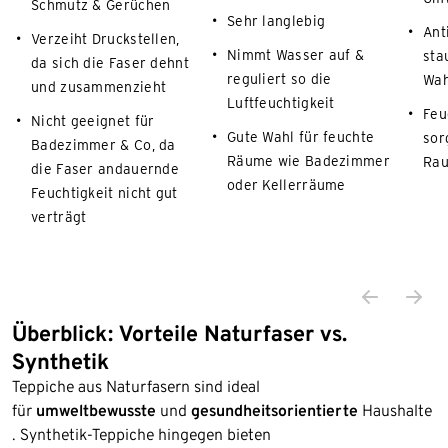
Schmutz & Gerüchen
Sehr langlebig
Ant
Verzeiht Druckstellen,
Nimmt Wasser auf &
sta
da sich die Faser dehnt
reguliert so die
Wah
und zusammenzieht
Luftfeuchtigkeit
Feu
Nicht geeignet für
Gute Wahl für feuchte
sor
Badezimmer & Co, da
Räume wie Badezimmer
Rau
die Faser andauernde
oder Kellerräume
Feuchtigkeit nicht gut
verträgt
Überblick: Vorteile Naturfaser vs.
Synthetik
Teppiche aus Naturfasern sind ideal
für
umweltbewusste
und
gesundheitsorientierte
Haushalte
. Synthetik-Teppiche hingegen bieten