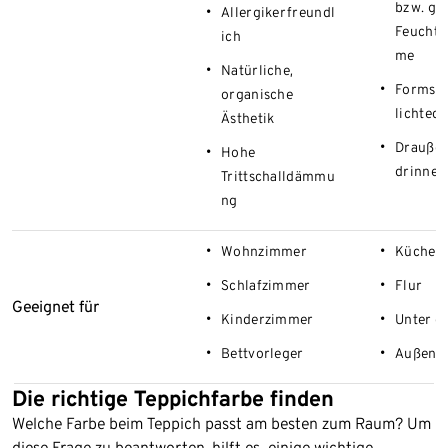
bzw. ge
Allergikerfreundl
Feuchti
ich
me
Natürliche,
Formsta
organische
lichtech
Ästhetik
Drauße
Hohe
drinnen
Trittschalldämmu
ng
Wohnzimmer
Küche
Schlafzimmer
Flur
Geeignet für
Kinderzimmer
Unter d
Bettvorleger
Außenbe
Die richtige Teppichfarbe finden
Welche Farbe beim Teppich passt am besten zum Raum? Um
diese Frage zu beantworten, hilft es, einige wichtige