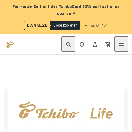
Für kurze Zeit mit der TchiboCard 15% auf fast alles
sparen!*
DANKE26
Code kopieren
Hinweis*