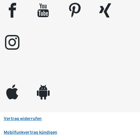
facebook
youtube
pinterest
xing
instagram
appleinc
android
Vertrag widerrufen
Mobilfunkvertrag kündigen