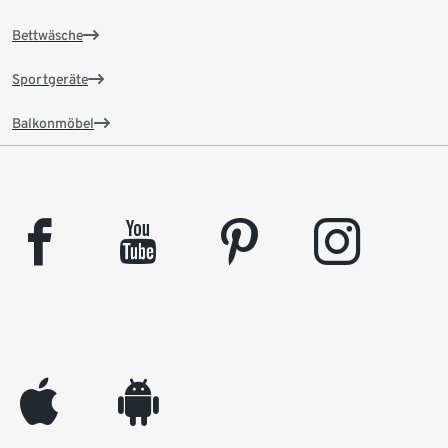
Bettwäsche
Sportgeräte
Balkonmöbel
facebook
youtube
pinterest
instagram
appleinc
android