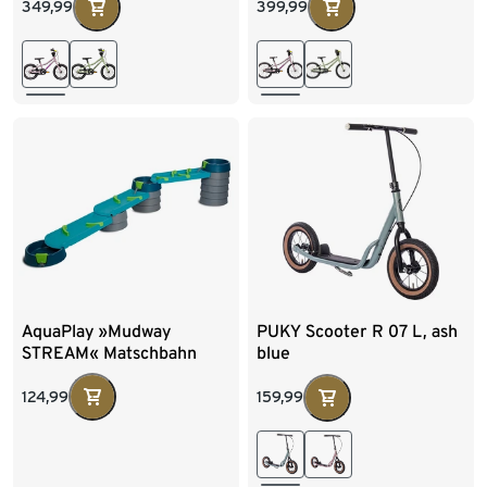
349,99
399,99
AquaPlay »Mudway
PUKY Scooter R 07 L, ash
STREAM« Matschbahn
blue
124,99
159,99