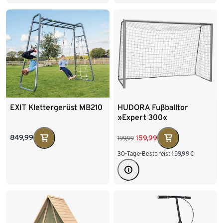
EXIT Klettergerüst MB210
HUDORA Fußballtor
»Expert 300«
849,99
159,99
199,99
30-Tage-Bestpreis:
159,99
€