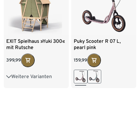
EXIT Spielhaus »Yuki 300«
Puky Scooter R 07 L,
mit Rutsche
pearl pink
399,99
159,99
Weitere Varianten
Spielhaus