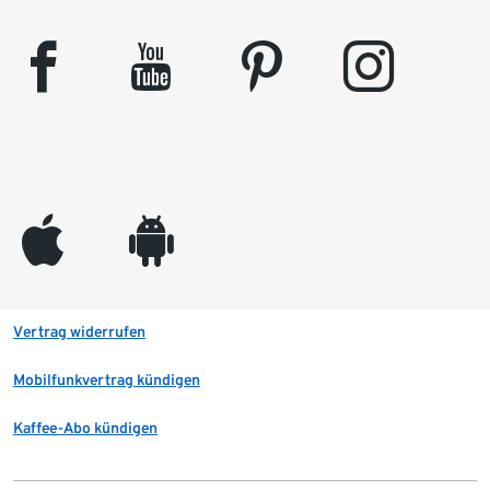
facebook
youtube
pinterest
instagram
appleinc
android
Vertrag widerrufen
Mobilfunkvertrag kündigen
Kaffee-Abo kündigen