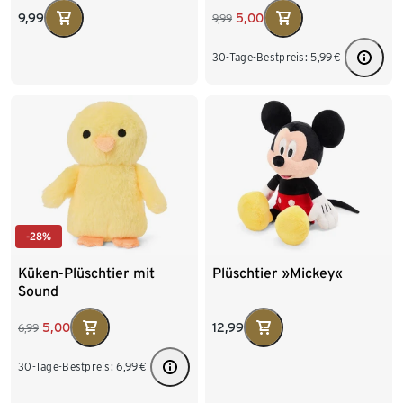
9,99
5,00
9,99
30-Tage-Bestpreis:
5,99
€
-28%
Küken-Plüschtier mit
Plüschtier »Mickey«
Sound
12,99
5,00
6,99
30-Tage-Bestpreis:
6,99
€