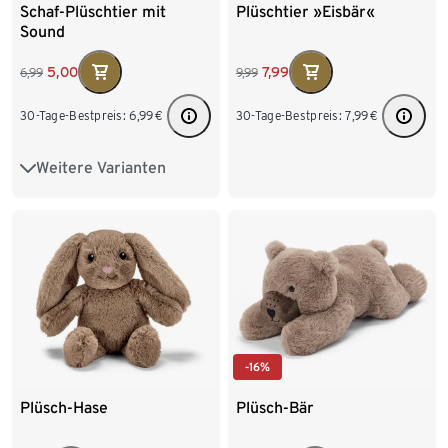
Schaf-Plüschtier mit
Plüschtier »Eisbär«
Sound
5,00
7,99
6,99
9,99
30-Tage-Bestpreis:
6,99
€
30-Tage-Bestpreis:
7,99
€
Weitere Varianten
Küken
-16%
Plüsch-Hase
Plüsch-Bär