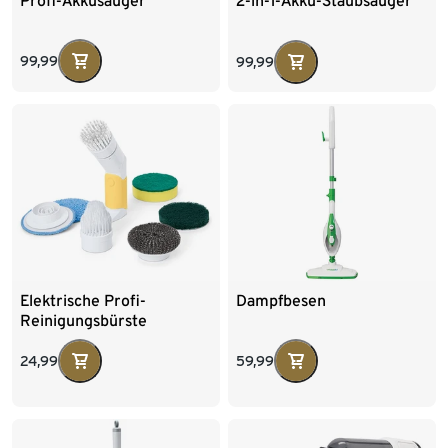
Profi-Akkusauger
2-in-1-Akku-Staubsauger
99,99
99,99
Elektrische Profi-
Dampfbesen
Reinigungsbürste
24,99
59,99