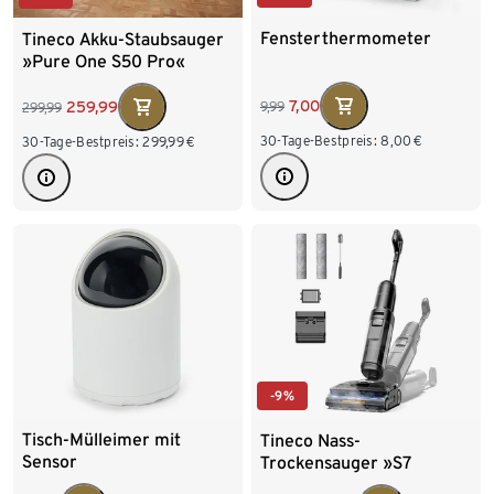
Fensterthermometer
Tineco Akku-Staubsauger
»Pure One S50 Pro«
7,00
259,99
9,99
299,99
30-Tage-Bestpreis:
8,00
€
30-Tage-Bestpreis:
299,99
€
-9%
Tisch-Mülleimer mit
Tineco Nass-
Sensor
Trockensauger »S7
Stretch Steam Plus«