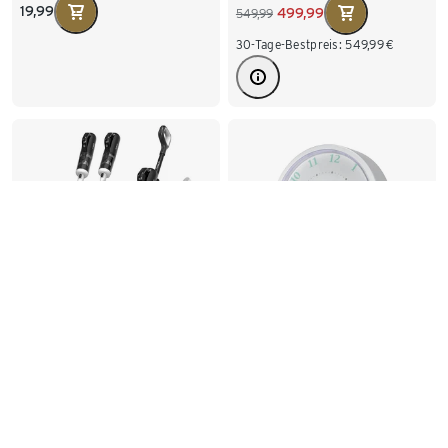
19,99
499,99
549,99
30-Tage-Bestpreis:
549,99
€
-13%
-14%
Badwanduhr
Tineco Nass-
Trockensauger »Floor One
Switch i5 Stretch«
12,99
299,99
14,99
349,99
30-Tage-Bestpreis:
14,99
€
30-Tage-Bestpreis:
349,99
€