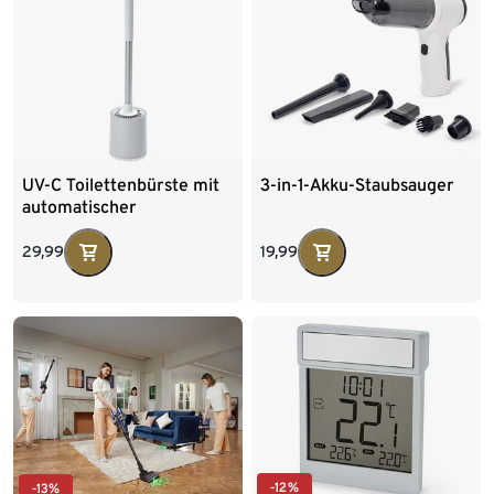
UV-C Toilettenbürste mit
3-in-1-Akku-Staubsauger
automatischer
Desinfektion
29,99
19,99
-12%
-13%