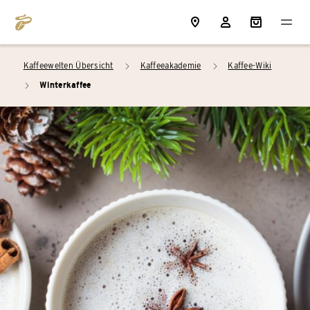
Kaffeewelten Übersicht
Kaffeeakademie
Kaffee-Wiki
arrow_right
arrow_right
Winterkaffee
arrow_right