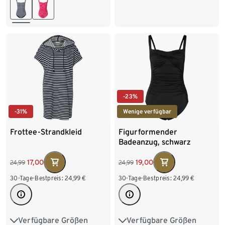
46
48
-23%
-31%
Wenige verfügbar
Frottee-Strandkleid
Figurformender
Badeanzug, schwarz
17,00
19,00
24,99
24,99
30-Tage-Bestpreis:
24,99
€
30-Tage-Bestpreis:
24,99
€
Verfügbare Größen
Verfügbare Größen
S 36/38
M 40/42
38
40
42
44