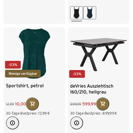
L 44/46
XL 48/50
46
48
XXL 52/54
-23%
Wenige verfügbar
-33%
Sportshirt, petrol
deVries Ausziehtisch
160/210, hellgrau
10,00
599,99
12,99
899,99
30-Tage-Bestpreis:
12,99
€
30-Tage-Bestpreis:
899,99
€