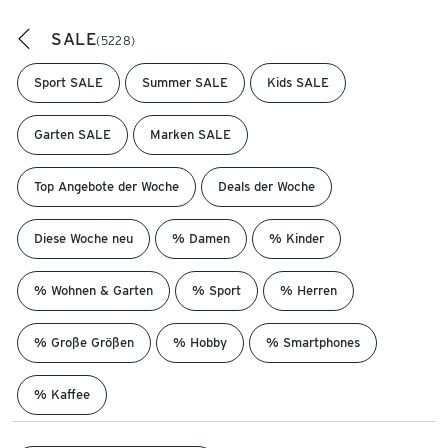
SALE
(5228)
Sport SALE
Summer SALE
Kids SALE
Garten SALE
Marken SALE
Top Angebote der Woche
Deals der Woche
Diese Woche neu
% Damen
% Kinder
% Wohnen & Garten
% Sport
% Herren
% Große Größen
% Hobby
% Smartphones
% Kaffee