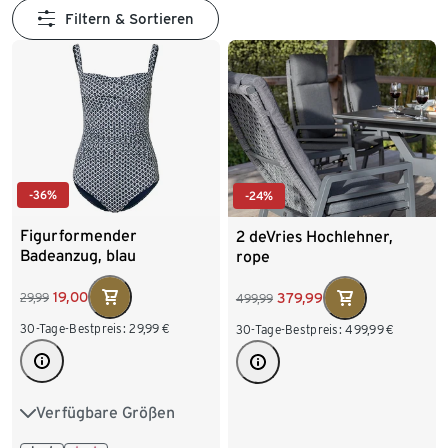
Filtern & Sortieren
-36%
-24%
Figurformender
2 deVries Hochlehner,
Badeanzug, blau
rope
19,00
379,99
29,99
499,99
30-Tage-Bestpreis:
29,99
€
30-Tage-Bestpreis:
499,99
€
Verfügbare Größen
38
40
42
44