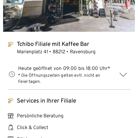
Tchibo Filiale mit Kaffee Bar
tchibo_logo
Marienplatz 41
88212
Ravensburg
Heute geöffnet von 09:00 bis 18:00 Uhr*
* Die Öffnungszeiten gelten evtl. nicht an
Feiertagen.
Services in Ihrer Filiale
tchibo_logo
personal_services
Persönliche Beratung
click_collect
Click & Collect