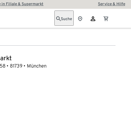
 in Filiale & Supermarkt
Service & Hilfe
Suche
arkt
 58
81739
München