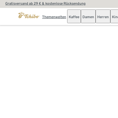
Gratisversand ab 29 € & kostenlose Rücksendung
Themenwelten
Kaffee
Damen
Herren
Kin