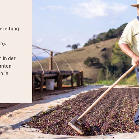
bereitung
n).
 in der
nnten
h in