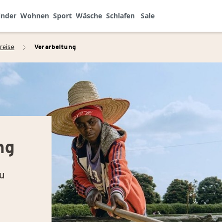
inder
Wohnen
Sport
Wäsche
Schlafen
Sale
reise
Verarbeitung
arrow_right
ng
u