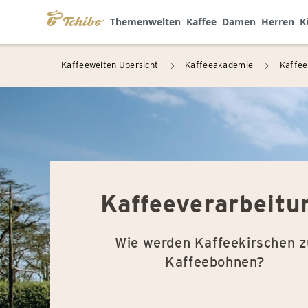
Themenwelten
Kaffee
Damen
Herren
K
Kaffeewelten Übersicht
Kaffeeakademie
Kaffee
arrow_right
arrow_right
Kaffeeverarbeitu
Wie werden Kaffeekirschen z
Kaffeebohnen?