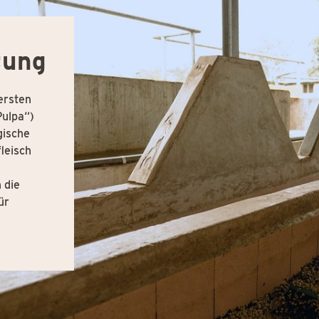
tung
ersten
Pulpa“)
gische
leisch
 die
ür