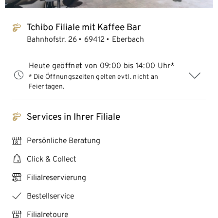
Tchibo Filiale mit Kaffee Bar
tchibo_logo
Bahnhofstr. 26
69412
Eberbach
Heute geöffnet von 09:00 bis 14:00 Uhr*
* Die Öffnungszeiten gelten evtl. nicht an
Feiertagen.
Services in Ihrer Filiale
tchibo_logo
personal_services
Persönliche Beratung
click_collect
Click & Collect
click_reserve_store
Filialreservierung
checkmark
Bestellservice
store_return
Filialretoure