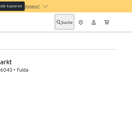
ode kopieren
Hinweis*
Suche
arkt
36043
Fulda