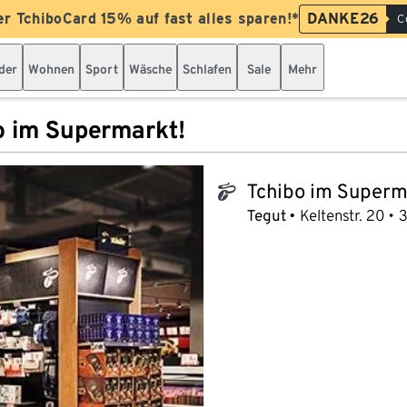
er TchiboCard 15% auf fast alles sparen!*
DANKE26
C
der
Wohnen
Sport
Wäsche
Schlafen
Sale
Mehr
o im Supermarkt!
Tchibo im Superm
tchibo_logo
Tegut
Keltenstr. 20