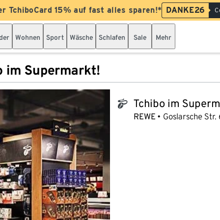
er TchiboCard 15% auf fast alles sparen!*
DANKE26
C
der
Wohnen
Sport
Wäsche
Schlafen
Sale
Mehr
o im Supermarkt!
Tchibo im Superm
tchibo_logo
REWE
Goslarsche Str.