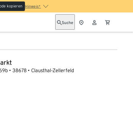
ode kopieren
Hinweis*
Suche
arkt
 69b
38678
Clausthal-Zellerfeld