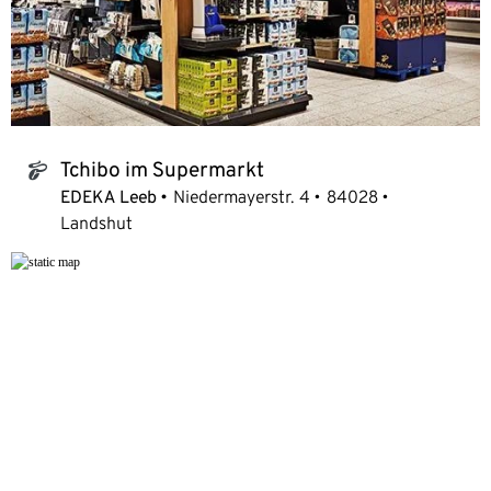
Tchibo im Supermarkt
tchibo_logo
EDEKA Leeb
Niedermayerstr. 4
84028
Landshut