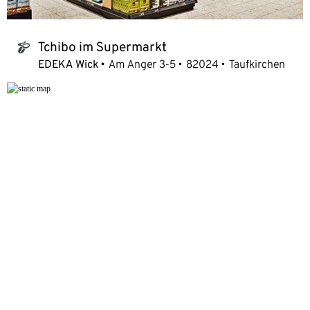
Tchibo im Supermarkt
tchibo_logo
EDEKA Wick
Am Anger 3-5
82024
Taufkirchen