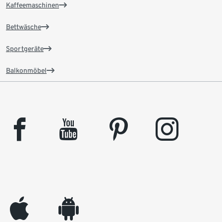
Kaffeemaschinen
Bettwäsche
Sportgeräte
Balkonmöbel
facebook
youtube
pinterest
instagram
appleinc
android