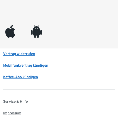
appleinc
android
Vertrag widerrufen
Mobilfunkvertrag kündigen
Kaffee-Abo kündigen
Service & Hilfe
Impressum