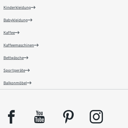
Kinderkleidung
Babykleidung
Kaffee
Kaffeemaschinen
Bettwäsche
Sportgeräte
Balkonmöbel
facebook
youtube
pinterest
instagram