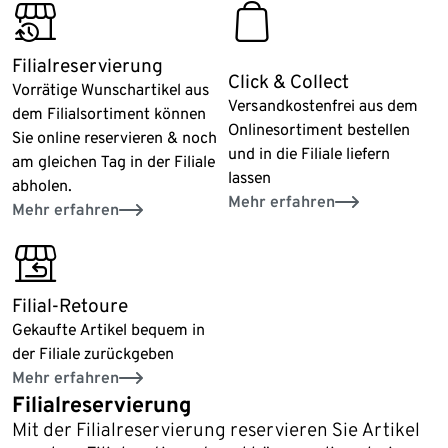
click_reserve_store
quickbuy
Filialreservierung
Click & Collect
Vorrätige Wunschartikel aus
Versandkostenfrei aus dem
dem Filialsortiment können
Onlinesortiment bestellen
Sie online reservieren & noch
und in die Filiale liefern
am gleichen Tag in der Filiale
lassen
abholen.
Mehr erfahren
Mehr erfahren
store_return
Filial-Retoure
Gekaufte Artikel bequem in
der Filiale zurückgeben
Mehr erfahren
Filialreservierung
Mit der Filialreservierung reservieren Sie Artikel