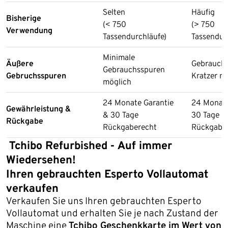
Selten
Häufig
Bisherige
(< 750
(> 750
Verwendung
Tassendurchläufe)
Tassendur
Minimale
Äußere
Gebrauch
Gebrauchsspuren
Gebruchsspuren
Kratzer m
möglich
24 Monate Garantie
24 Monate
Gewährleistung &
& 30 Tage
30 Tage
Rückgabe
Rückgaberecht
Rückgabe
Tchibo Refurbished - Auf immer
Wiedersehen!
Ihren gebrauchten Esperto Vollautomat
verkaufen
Verkaufen Sie uns Ihren gebrauchten Esperto
Vollautomat und erhalten Sie je nach Zustand der
Maschine eine
Tchibo Geschenkkarte im Wert von