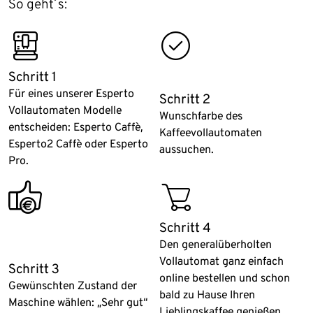
So geht´s:
fully_coffee_machine
btn_round_checkmark
Schritt 1
Für eines unserer Esperto
Schritt 2
Vollautomaten Modelle
Wunschfarbe des
entscheiden: Esperto Caffè,
Kaffeevollautomaten
Esperto2 Caffè oder Esperto
aussuchen.
Pro.
promotion_thumb
basket
Schritt 4
Den generalüberholten
Vollautomat ganz einfach
Schritt 3
online bestellen und schon
Gewünschten Zustand der
bald zu Hause Ihren
Maschine wählen: „Sehr gut“
Lieblingskaffee genießen.