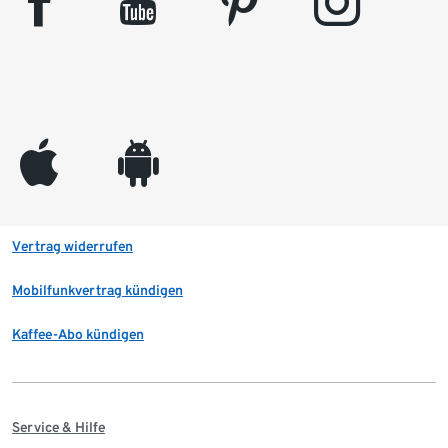
facebook
youtube
pinterest
instagram
appleinc
android
Vertrag widerrufen
Mobilfunkvertrag kündigen
Kaffee-Abo kündigen
Service & Hilfe