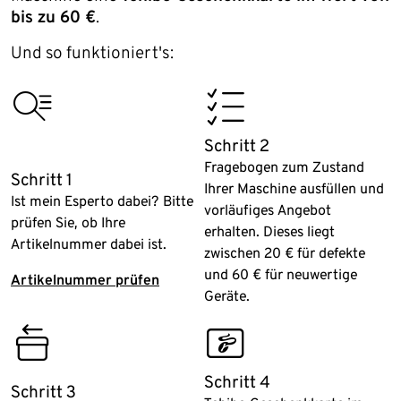
bis zu 60 €
.
Und so funktioniert's:
sortiment
order_overview
Schritt 2
Fragebogen zum Zustand
Schritt 1
Ihrer Maschine ausfüllen und
Ist mein Esperto dabei? Bitte
vorläufiges Angebot
prüfen Sie, ob Ihre
erhalten. Dieses liegt
Artikelnummer dabei ist.
zwischen 20 € für defekte
und 60 € für neuwertige
Artikelnummer prüfen
Geräte.
returns_01
tchibocard_02
Schritt 4
Schritt 3