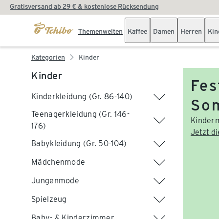
Gratisversand ab 29 € & kostenlose Rücksendung
Themenwelten
Kaffee
Damen
Herren
Kin
Kategorien
Kinder
Kinder
Fes
Kinderkleidung (Gr. 86-140)
So
Teenagerkleidung (Gr. 146-
Kinderm
176)
Jetzt d
Babykleidung (Gr. 50-104)
Mädchenmode
Jungenmode
Spielzeug
Baby- & Kinderzimmer