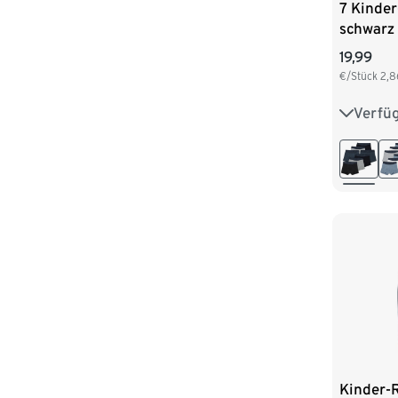
7 Kinder
schwarz
19,99
€/Stück
2,8
Verfü
122/128
146/152
170/176
Kinder-