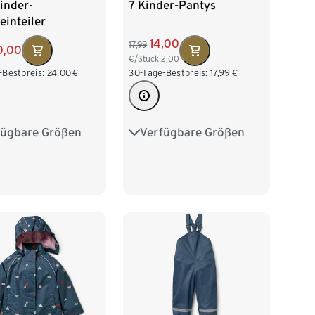
inder-
7 Kinder-Pantys
inteiler
14,00
17,99
0,00
€/Stück
2,00
-Bestpreis:
24,00
€
30-Tage-Bestpreis:
17,99
€
fügbare Größen
Verfügbare Größen
0
86/92
86/92
98/104
04
110/116
110/116
122/128