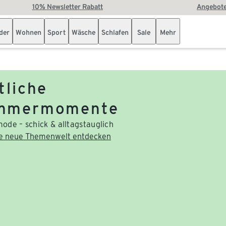
10% Newsletter Rabatt
Angebote
der
Wohnen
Sport
Wäsche
Schlafen
Sale
Mehr
tliche
mmermomente
ode – schick & alltagstauglich
ie neue Themenwelt entdecken