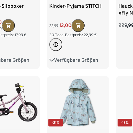
-Slipboxer
Kinder-Pyjama STITCH
Hauck
»Fly N
0
12,00
229,9
22,99
0
stpreis:
17,99
€
30-Tage-Bestpreis:
22,99
€
gbare Größen
Verfügbare Größen
98/104
122/128
134/140
122/128
146/152
158/164
170/176
-21%
-16%