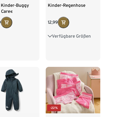
 Kinder-Buggy
Kinder-Regenhose
 Care«
9
12,99
Verfügbare Größen
86/92
98/104
110/116
122/128
134/140
-22%