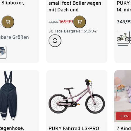
-Slipboxer,
small foot Bollerwagen
PUKY 
mit Dach und
14, mi
Regencover
169,99
349,9
199,99
6
30-Tage-Bestpreis:
169,99
€
gbare Größen
134/140
158/164
-33%
Regenhose,
PUKY Fahrrad LS-PRO
7 Kin