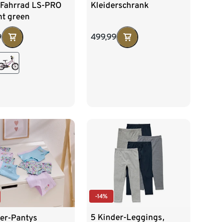
Fahrrad LS-PRO
Kleiderschrank
nt green
9
499,99
-14%
5 Kinder-Leggings,
der-Pantys