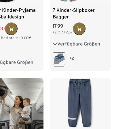
r Kinder-Pyjama
7 Kinder-Slipboxer,
ßballdesign
Bagger
17,99
00
€/Stück
2,57
-Bestpreis:
10,00
€
Verfügbare Größen
86/92
98/104
110/116
122/128
+2
fügbare Größen
04
110/116
134/140
28
134/140
152
158/164