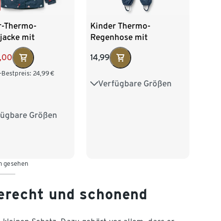
r-Thermo-
Kinder Thermo-
jacke mit
Regenhose mit
futter, Herzen
Fleecefutter, blau
9,00
14,99
-Bestpreis:
24,99
€
Verfügbare Größen
74/80
86/92
98/104
110/116
fügbare Größen
0
86/92
122/128
04
110/116
28
n gesehen
erecht und schonend