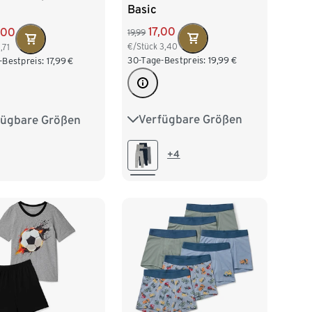
Basic
17,00
,00
19,99
€/Stück
3,40
1,71
30-Tage-Bestpreis:
19,99
€
-Bestpreis:
17,99
€
Verfügbare Größen
fügbare Größen
50/56
62/68
74/80
2
98/104
86/92
98/104
16
122/128
+4
110/116
122/128
140
134/140