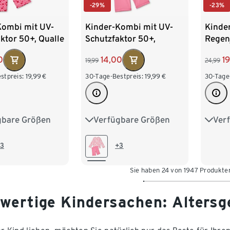
-29%
-23%
Kombi mit UV-
Kinder-Kombi mit UV-
Kinde
ktor 50+, Qualle
Schutzfaktor 50+,
Regen
Seepferdchen
Fleece
0
14,00
1
19,99
24,99
stpreis:
19,99
€
30-Tage-Bestpreis:
19,99
€
30-Tage
gbare Größen
Verfügbare Größen
Ver
86/92
74/80
86/92
74/8
110/116
98/104
110/116
98/1
3
+3
122/128
122/1
Sie haben 24 von 1947 Produkte
wertige Kindersachen: Altersg