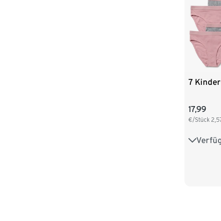
7 Kinder
17,99
€/Stück
2,5
Verfü
122/128
146/152
170/176