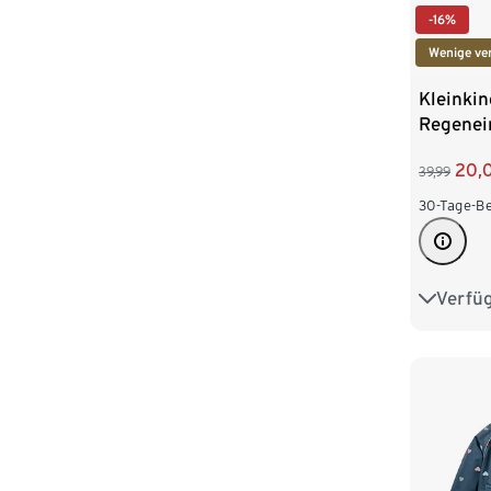
-16%
Wenige ve
Kleinkin
Regenein
20,
39,99
30-Tage-Be
Verfü
74/80
98/104