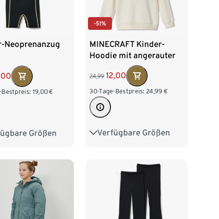
-51%
MINECRAFT Kinder-
r-Neoprenanzug
Hoodie mit angerauter
Innenseite
12,00
,00
24,99
30-Tage-Bestpreis:
24,99
€
-Bestpreis:
19,00
€
Verfügbare Größen
fügbare Größen
122/128
134/140
04
110/116
146/152
158/164
28
170/176