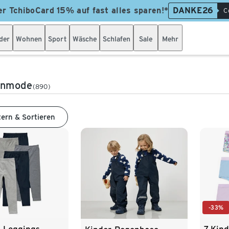
er TchiboCard 15% auf fast alles sparen!*
DANKE26
C
der
Wohnen
Sport
Wäsche
Schlafen
Sale
Mehr
enmode
(890)
tern & Sortieren
-33%