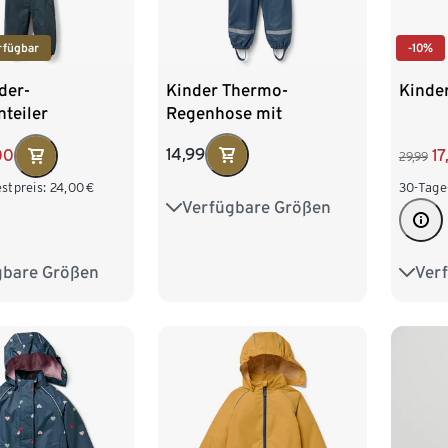
rfügbar
-10%
Kinder Thermo-
der-
Kinde
Regenhose mit
teiler
Fleecefutter, blau
14,99
00
17
29,99
stpreis:
24,00
€
30-Tage
Verfügbare Größen
74/80
86/92
98/104
110/116
gbare Größen
Ver
86/92
98/1
122/128
110/116
122/1