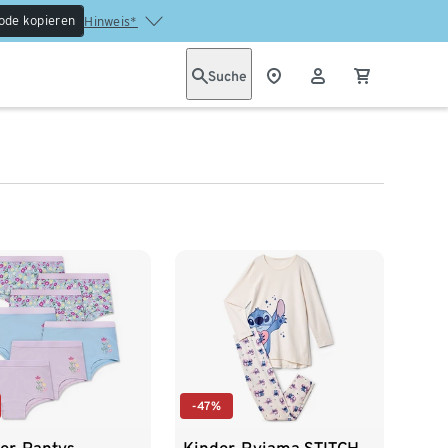
ode kopieren
Hinweis*
Suche
-47%