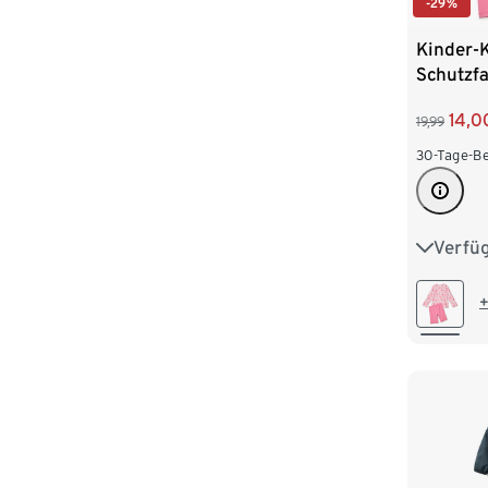
-29%
Kinder-
Schutzfa
Seepfer
14,0
19,99
30-Tage-Be
Verfü
74/80
98/104
+
122/128