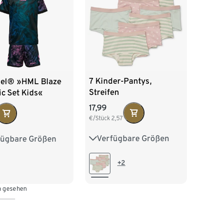
7 Kinder-Pantys,
l® »HML Blaze
Streifen
c Set Kids«
17,99
€/Stück
2,57
Verfügbare Größen
fügbare Größen
86/92
98/104
116
122
128
110/116
122/128
140
146
152
+2
134/140
164
n gesehen