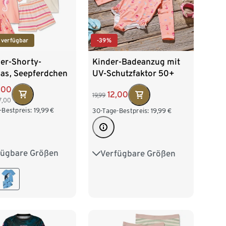
 verfügbar
-39%
der-Shorty-
Kinder-Badeanzug mit
as, Seepferdchen
UV-Schutzfaktor 50+
,00
12,00
19,99
7,00
-Bestpreis:
19,99
€
30-Tage-Bestpreis:
19,99
€
fügbare Größen
Verfügbare Größen
2
98/104
74/80
86/92
16
122/128
98/104
110/116
122/128