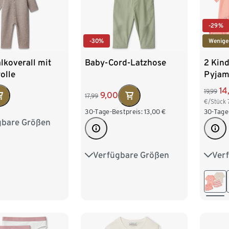
-29%
-30%
Wenige
lkoverall mit
Baby-Cord-Latzhose
2 Kin
olle
Pyjam
14
19,99
9,00
17,99
€/Stück
30-Tage-Bestpreis:
13,00
€
30-Tage
gbare Größen
62/68
74/80
98/104
Verfügbare Größen
Ver
62/68
74/80
86/92
86/9
98/104
110/1