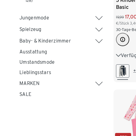
5 Kinde
128)
Basic
17,0
Jungenmode
19,99
€/Stück
3,4
Spielzeug
30-Tage-Be
Baby- & Kinderzimmer
Ausstattung
Verfü
50/56
Umstandsmode
86/92
+
Lieblingsstars
110/116
MARKEN
SALE
134/140