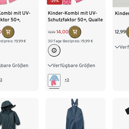
-29%
Kombi mit UV-
Kinder-Kombi mit UV-
Kinde
ktor 50+,
Schutzfaktor 50+, Qualle
dchen
0
14,00
12,99
19,99
stpreis:
19,99
€
30-Tage-Bestpreis:
19,99
€
Ver
86/9
110/1
gbare Größen
Verfügbare Größen
86/92
74/80
86/92
134/
110/116
98/104
110/116
3
+3
122/128