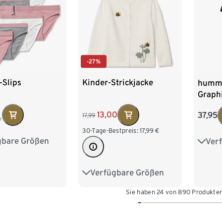
-27%
-Slips
Kinder-Strickjacke
humme
Graphi
13,00
37,95
17,99
7
30-Tage-Bestpreis:
17,99
€
gbare Größen
Ver
134/140
110
158/164
134
Verfügbare Größen
62/68
74/80
86/92
158
Sie haben 24 von 890 Produkte
98/104
110/116
122/128