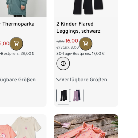
r-Thermoparka
2 Kinder-Flared-
Leggings, schwarz
16,00
19,99
5,00
€/Stück
8,00
-Bestpreis:
29,00
€
30-Tage-Bestpreis:
17,00
€
fügbare Größen
Verfügbare Größen
28
134/140
122/128
134/140
152
158/164
146/152
158/164
76
170/176