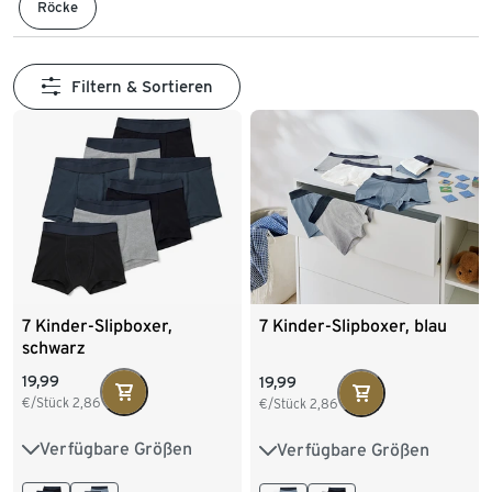
Röcke
Filtern & Sortieren
7 Kinder-Slipboxer,
7 Kinder-Slipboxer, blau
schwarz
19,99
19,99
€/Stück
2,86
€/Stück
2,86
Verfügbare Größen
Verfügbare Größen
122/128
134/140
122/128
134/140