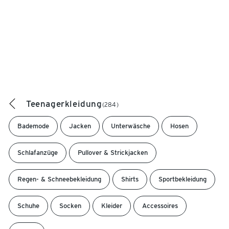
Teenagerkleidung
(284)
Bademode
Jacken
Unterwäsche
Hosen
Schlafanzüge
Pullover & Strickjacken
Regen- & Schneebekleidung
Shirts
Sportbekleidung
Schuhe
Socken
Kleider
Accessoires