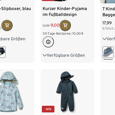
-Slipboxer, blau
Kurzer Kinder-Pyjama
7 Kind
im Fußballdesign
Bagge
17,99
9,00
12,99
6
€/Stück
30-Tage-Bestpreis:
10,00
€
gbare Größen
Ver
134/140
86/9
158/164
110/1
Verfügbare Größen
98/104
110/116
134/
122/128
134/140
146/152
158/164
-16%