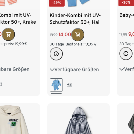
-30%
-29%
Kombi mit UV-
Baby-
Kinder-Kombi mit UV-
ktor 50+, Krake
Schutzfaktor 50+, Hai
0
9,
14,00
17,99
19,99
stpreis:
19,99
€
30-Tage
30-Tage-Bestpreis:
19,99
€
gbare Größen
Ver
Verfügbare Größen
86/92
62/6
74/80
86/92
110/116
98/1
98/104
110/116
3
+3
122/128