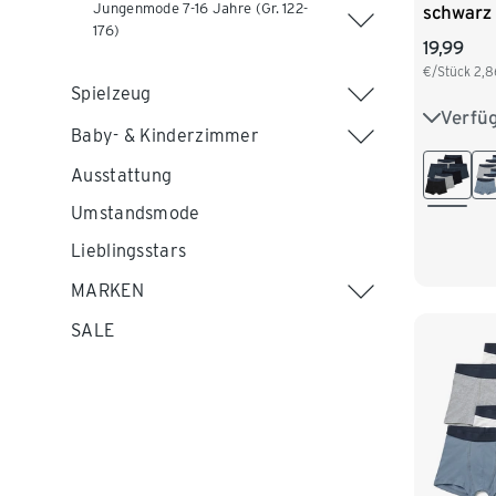
Jungenmode 7-16 Jahre (Gr. 122-
schwarz
176)
19,99
€/Stück
2,8
Spielzeug
Verfü
122/128
Baby- & Kinderzimmer
146/152
Ausstattung
Umstandsmode
170/176
Lieblingsstars
MARKEN
SALE