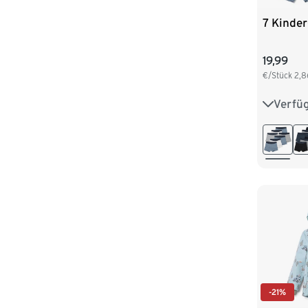
7 Kinder
19,99
€/Stück
2,8
Verfü
122/128
146/152
170/176
-21%