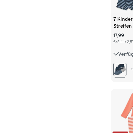
7 Kinder
Streifen
17,99
€/Stück
2,5
Verfü
86/92
110/116
+
134/140