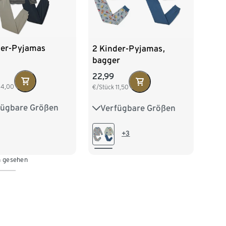
der-Pyjamas
2 Kinder-Pyjamas,
bagger
22,99
14,00
€/Stück
11,50
fügbare Größen
Verfügbare Größen
28
134/140
86/92
98/104
152
158/164
110/116
122/128
+3
76
134/140
n gesehen