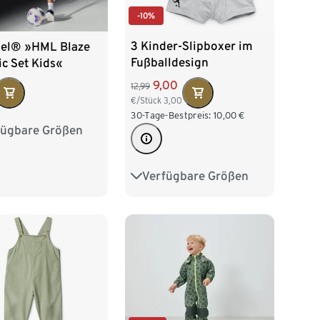
-10%
3 Kinder-Slipboxer im
l® »HML Blaze
Fußballdesign
c Set Kids«
9,00
12,99
€/Stück
3,00
30-Tage-Bestpreis:
10,00
€
fügbare Größen
116
122
128
140
146
152
Verfügbare Größen
98/104
110/116
164
122/128
134/140
146/152
158/164