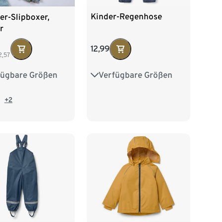
Kinder-Regenhose
er-Slipboxer,
r
12,99
2,57
Verfügbare Größen
fügbare Größen
86/92
98/104
2
98/104
110/116
122/128
16
122/128
+2
134/140
140