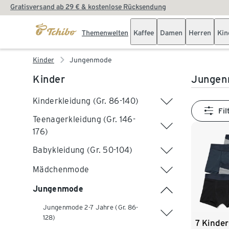
Gratisversand ab 29 € & kostenlose Rücksendung
Themenwelten
Kaffee
Damen
Herren
Kin
Kinder
Jungenmode
Kinder
Jungen
Kinderkleidung (Gr. 86-140)
Fil
Teenagerkleidung (Gr. 146-
176)
Babykleidung (Gr. 50-104)
Mädchenmode
Jungenmode
Jungenmode 2-7 Jahre (Gr. 86-
128)
7 Kinder