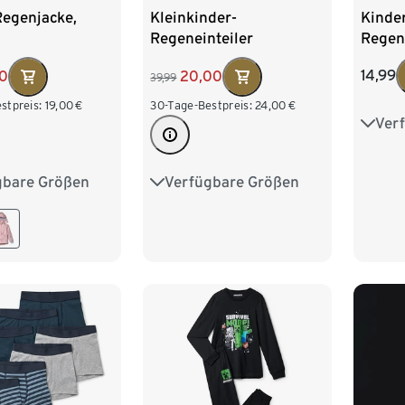
Kinde
Regenjacke,
Kleinkinder-
Regen
Regeneinteiler
Fleece
14,99
00
20,00
39,99
stpreis:
19,00
€
30-Tage-Bestpreis:
24,00
€
Ver
74/8
98/1
gbare Größen
Verfügbare Größen
86/92
74/80
86/92
122/1
110/116
98/104
110/116