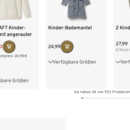
FT Kinder-
Kinder-Bademantel
2 Kin
mit angerauter
te
27,99
00
24,99
€/Stück
stpreis:
24,99
€
Verfügbare Größen
Ver
122/128
134/140
122/1
146/152
158/164
146/
gbare Größen
134/140
170/176
170/1
Sie haben 24 von 553 Produkte
158/164