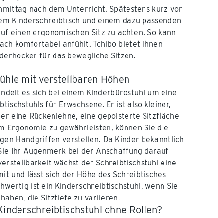
chmittag nach dem Unterricht. Spätestens kurz vor
inem Kinderschreibtisch und einem dazu passenden
uf einen ergonomischen Sitz zu achten. So kann
nfach komfortabel anfühlt. Tchibo bietet Ihnen
derhocker für das bewegliche Sitzen.
tühle mit verstellbaren Höhen
elt es sich bei einem Kinderbürostuhl um eine
btischstuhls für Erwachsene
. Er ist also kleiner,
ber eine Rückenlehne, eine gepolsterte Sitzfläche
Um Ergonomie zu gewährleisten, können Sie die
gen Handgriffen verstellen. Da Kinder bekanntlich
 Sie Ihr Augenmerk bei der Anschaffung darauf
erstellbarkeit wächst der Schreibtischstuhl eine
mit und lässt sich der Höhe des Schreibtisches
wertig ist ein Kinderschreibtischstuhl, wenn Sie
 haben, die Sitztiefe zu variieren.
Kinderschreibtischstuhl ohne Rollen?