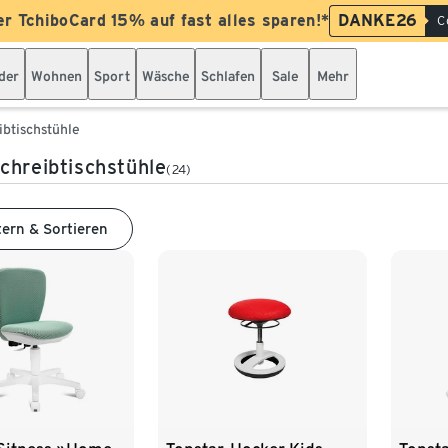
er TchiboCard 15% auf fast alles sparen!*
DANKE26
C
der
Wohnen
Sport
Wäsche
Schlafen
Sale
Mehr
ibtischstühle
chreibtischstühle
(24)
tern & Sortieren