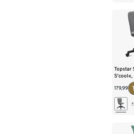
Topstar
S'cool«,
179,99
+