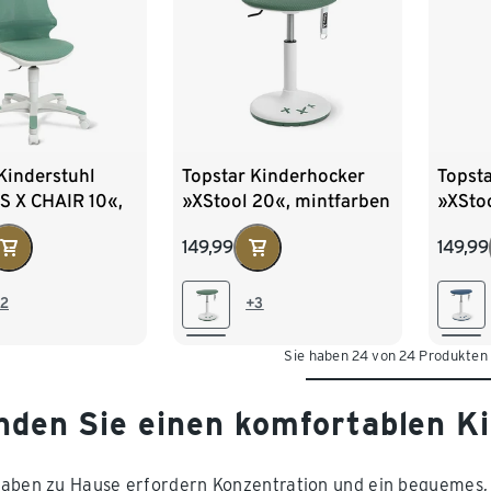
Kinderstuhl
Topstar Kinderhocker
Topst
S X CHAIR 10«,
»XStool 20«, mintfarben
»XSto
ben
petrol
149,99
149,99
2
+3
Sie haben 24 von 24 Produkten
inden Sie einen komfortablen K
aben zu Hause erfordern Konzentration und ein bequemes, g