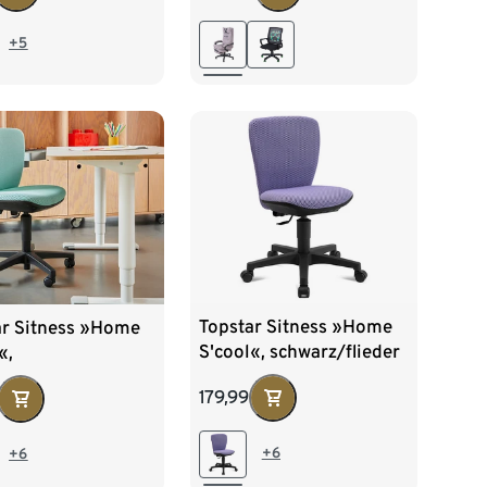
+5
Topstar Sitness »Home
ar Sitness »Home
S'cool«, schwarz/flieder
«,
rz/mintgrün
179,99
+6
+6