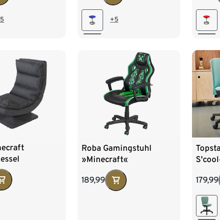
5
+5
ecraft
Roba Gamingstuhl
Topst
essel
»Minecraft«
S'cool
schwa
189,99
179,99