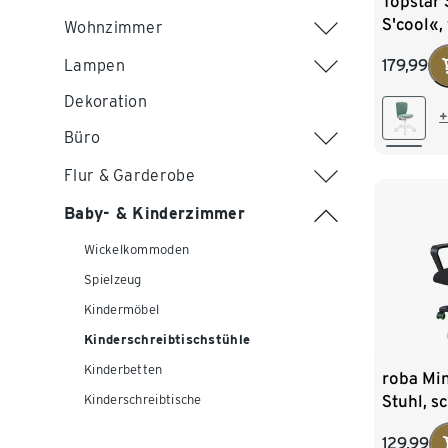
Topstar
S'cool«,
Wohnzimmer
Lampen
179,99
Dekoration
+
Büro
Flur & Garderobe
Baby- & Kinderzimmer
Wickelkommoden
Spielzeug
Kindermöbel
Kinderschreibtischstühle
Kinderbetten
roba Mi
Stuhl, s
Kinderschreibtische
129,99