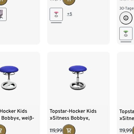
30-Tage
+5
-Hocker Kids
Topstar-Hocker Kids
Topst
 Bobby«, weiß-
»Sitness Bobby«,
»Sitn
chromfarben-blau
chrom
119,99
119,99