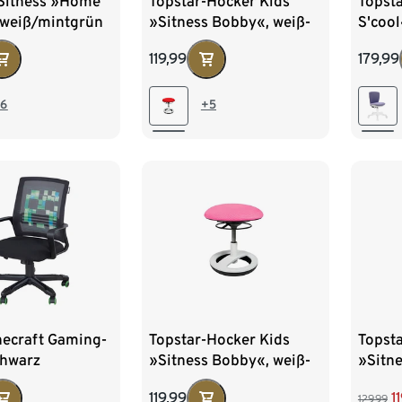
 Sitness »Home
Topstar-Hocker Kids
Topst
 weiß/mintgrün
»Sitness Bobby«, weiß-
S'cool
rot
119,99
179,99
6
+5
necraft Gaming-
Topstar-Hocker Kids
Topst
chwarz
»Sitness Bobby«, weiß-
»Sitne
rosa
grün
119,99
1
129,99