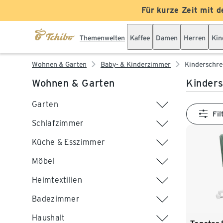
Für kurze Zeit mit d
Themenwelten
Kaffee
Damen
Herren
Kin
Wohnen & Garten
Baby- & Kinderzimmer
Kinderschre
Wohnen & Garten
Kinders
Garten
Fil
Schlafzimmer
Küche & Esszimmer
Möbel
Heimtextilien
Badezimmer
Haushalt