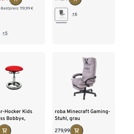
-Bestpreis:
119,99
€
+6
+5
ar-Hocker Kids
roba Minecraft Gaming-
ess Bobby«,
Stuhl, grau
farben-rot
279,99