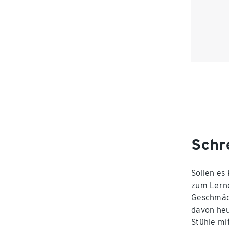
Schr
Sollen es
zum Lerne
Geschmäck
davon heu
Stühle mi