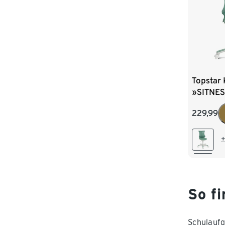
Topstar 
»SITNES
mintfar
229,99
+
So f
Schulaufg