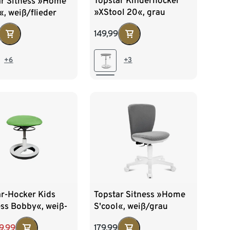
Topstar Kinderhocker
ar Sitness »Home
»XStool 20«, grau
«, weiß/flieder
149,99
+3
+6
ar-Hocker Kids
Topstar Sitness »Home
ss Bobby«, weiß-
S'cool«, weiß/grau
19,99
179,99