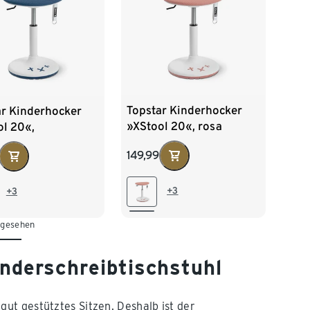
Topstar Kinderhocker
ar Kinderhocker
»XStool 20«, rosa
ol 20«,
farben
149,99
+3
+3
 gesehen
inderschreibtischstuhl
ut gestütztes Sitzen. Deshalb ist der