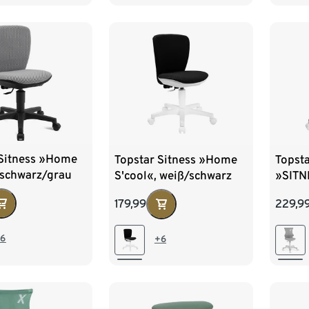
 Sitness »Home
Topstar Sitness »Home
Topsta
 schwarz/grau
S'cool«, weiß/schwarz
»SITN
grau
179,99
229,9
6
+6