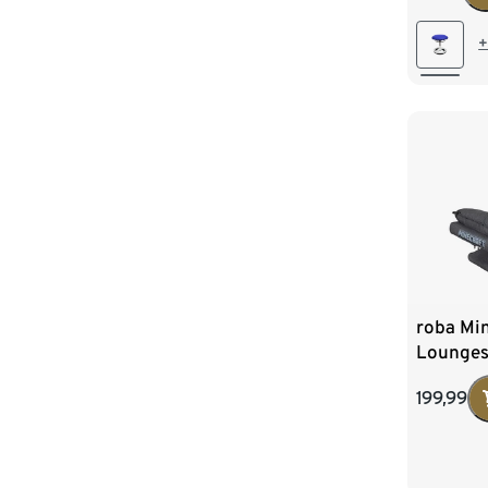
+
roba Min
Lounges
199,99