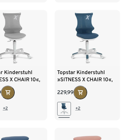
r Kinderstuhl
Topstar Kinderstuhl
ESS X CHAIR 10«,
»SITNESS X CHAIR 10«,
petrolfarben
9
229,99
+2
+2