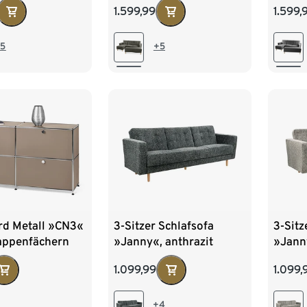
1.599,99
1.599,
anthra
5
+5
rd Metall »CN3«
3-Sitzer Schlafsofa
3-Sitz
lappenfächern
»Janny«, anthrazit
»Jann
1.099,99
1.099,
+4