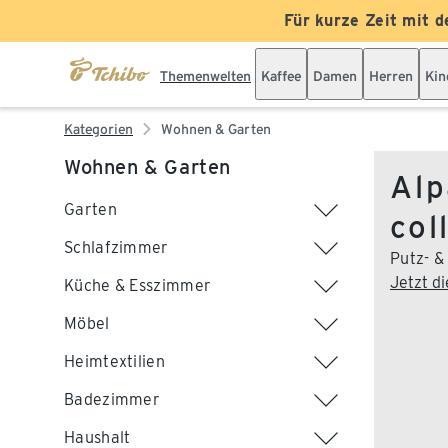
Für kurze Zeit mit d
Themenwelten
Kaffee
Damen
Herren
Kin
Kategorien
Wohnen & Garten
Wohnen & Garten
Alp
Garten
col
Schlafzimmer
Putz- &
Jetzt d
Küche & Esszimmer
Möbel
Heimtextilien
Badezimmer
Haushalt