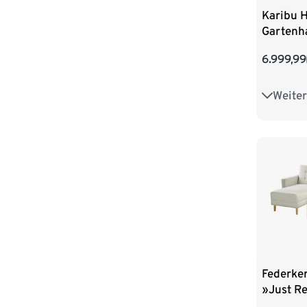
Karibu 
Gartenha
inkl. Da
6.999,99
Solar-L
Variante
Weiter
Ca. 219,
Ca. 219,
Federke
»Just Re
Staurau