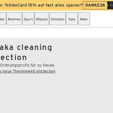
er TchiboCard 15% auf fast alles sparen!*
DANKE26
C
der
Wohnen
Sport
Wäsche
Schlafen
Sale
Mehr
aka cleaning
lection
 Ordnungsprofis für zu Hause
ie neue Themenwelt entdecken