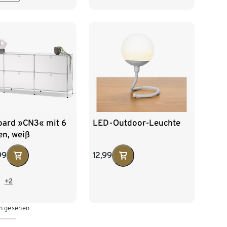
oard »CN3« mit 6
LED-Outdoor-Leuchte
en, weiß
99
12,99
+2
n gesehen