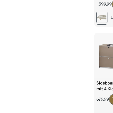
1.599,99
+
Sideboa
mit 4 K
679,99