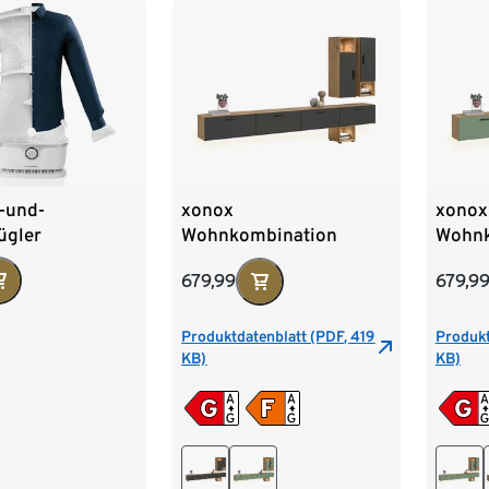
-und-
xonox
xonox
ügler
Wohnkombination
Wohnk
»Only« inkl.
»Only«
679,99
679,9
Beleuchtung, large, grau
Beleuc
Produktdatenblatt (PDF, 419
Produkt
KB)
KB)