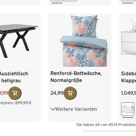
Renforcé-Bettwäsche,
Ausziehtisch
Sideb
Normalgröße
 hellgrau
Klapp
24,99
9,99
1.049,
stpreis:
899,99
€
Weitere Varianten
Übergröße
Sie haben 24 von 4574 Produkte