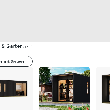
 & Garten
(4574)
tern & Sortieren