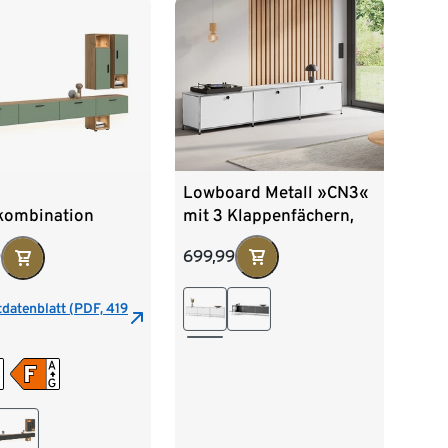
Lowboard Metall »CN3«
mit 3 Klappenfächern,
ombination
weiß
 inkl.
699,99
9
htung, large, grün
datenblatt (PDF, 419