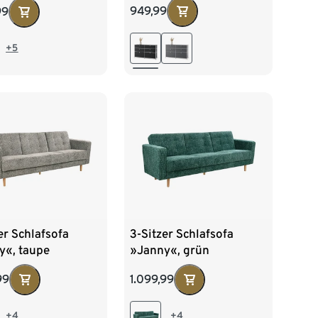
949,99
99
zit
+5
er Schlafsofa
3-Sitzer Schlafsofa
y«, taupe
»Janny«, grün
99
1.099,99
+4
+4