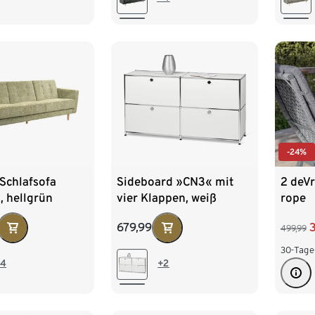
-24%
 Schlafsofa
Sideboard »CN3« mit
2 deVr
, hellgrün
vier Klappen, weiß
rope
679,99
499,99
30-Tage
4
+2