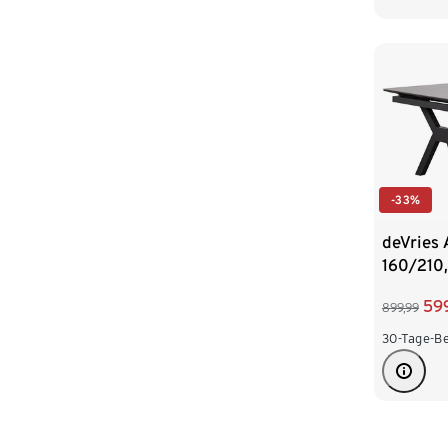
-33%
deVries 
160/210,
59
899,99
30-Tage-Be