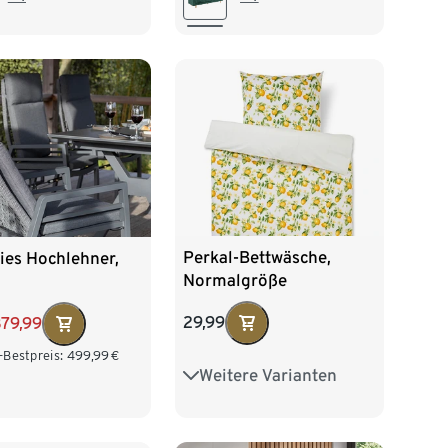
Perkal-Bettwäsche,
ies Hochlehner,
Normalgröße
29,99
379,99
-Bestpreis:
499,99
€
Weitere Varianten
Übergröße