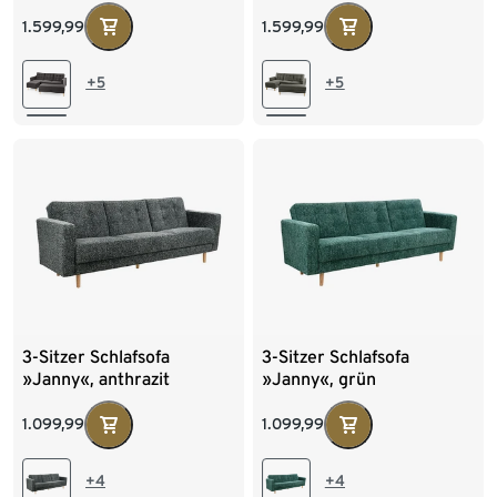
Stauraumbank,
Stauraumbank, grün
dunkelgrau
1.599,99
1.599,99
+5
+5
3-Sitzer Schlafsofa
3-Sitzer Schlafsofa
»Janny«, anthrazit
»Janny«, grün
1.099,99
1.099,99
+4
+4