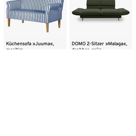
Küchensofa »Juuma«,
DOMO 2-Sitzer »Malaga«,
maritim
drehbar, grün
999,99
1.799,99
+7