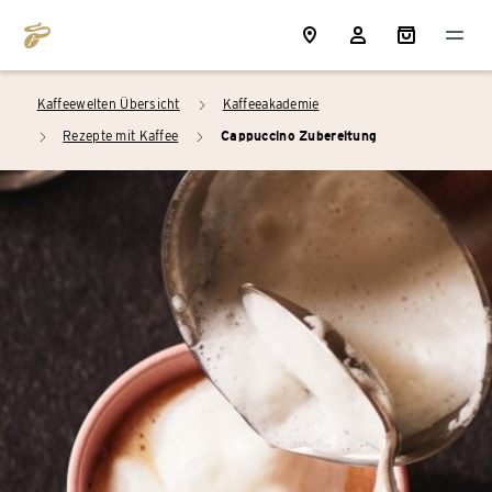
Kaffeewelten Übersicht
Kaffeeakademie
arrow_right
Rezepte mit Kaffee
Cappuccino Zubereitung
arrow_right
arrow_right