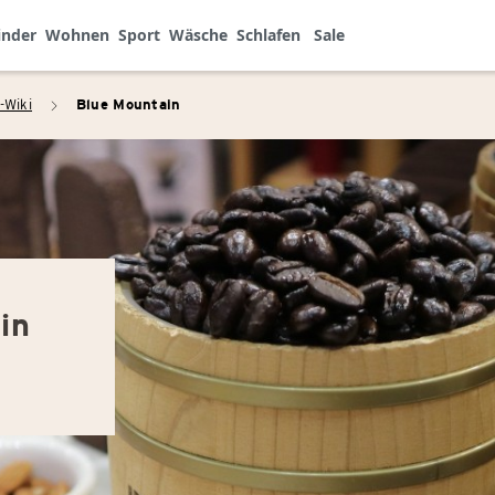
inder
Wohnen
Sport
Wäsche
Schlafen
Sale
-Wiki
Blue Mountain
arrow_right
in