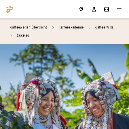
Kaffeewelten Übersicht
Kaffeeakademie
Kaffee-Wiki
arrow_right
arrow_right
Excelso
arrow_right