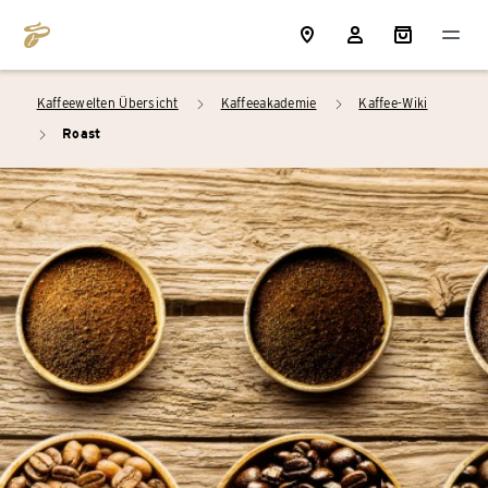
Kaffeewelten Übersicht
Kaffeeakademie
Kaffee-Wiki
arrow_right
arrow_right
Roast
arrow_right