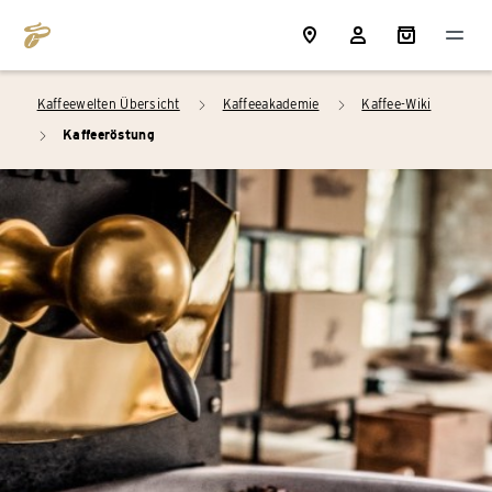
Kaffeewelten Übersicht
Kaffeeakademie
Kaffee-Wiki
arrow_right
arrow_right
Kaffeeröstung
arrow_right