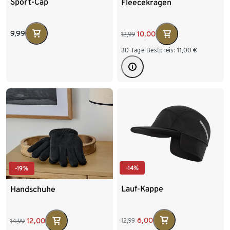
Sport-Cap
Fleecekragen
9,99
10,00
12,99
30-Tage-Bestpreis:
11,00
€
-14%
-19%
Lauf-Kappe
Handschuhe
6,00
12,00
12,99
14,99