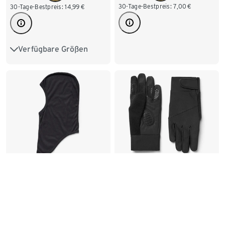
30-Tage-Bestpreis:
7,00
€
30-Tage-Bestpreis:
14,99
€
Verfügbare Größen
8,5
9,5
10
Fahrrad-Handschuhe
Performance-
Sturmhaube
12,99
5,99