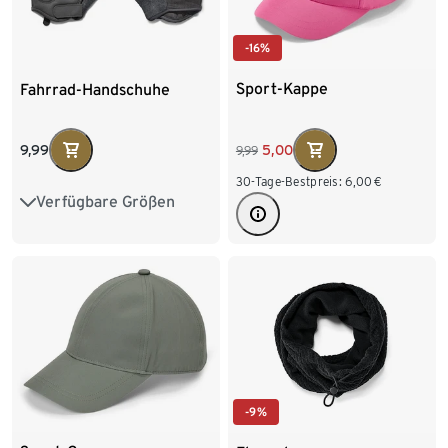
-16%
Sport-Kappe
Fahrrad-Handschuhe
5,00
9,99
9,99
30-Tage-Bestpreis:
6,00
€
Verfügbare Größen
S/M
L/XL
-9%