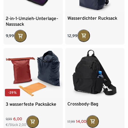
Wasserdichter Rucksack
2-in-1-Umzieh-Unterlage-
Nasssack
12,99
9,99
-39%
Crossbody-Bag
3 wasserfeste Packsäcke
6,00
9,99
14,00
17,99
€/Stück
2,00