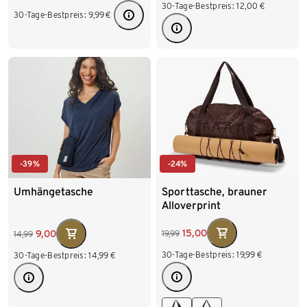
30-Tage-Bestpreis:
12,00
€
30-Tage-Bestpreis:
9,99
€
-24%
-39%
Sporttasche, brauner
Umhängetasche
Alloverprint
15,00
9,00
19,99
14,99
30-Tage-Bestpreis:
19,99
€
30-Tage-Bestpreis:
14,99
€