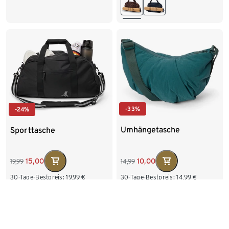
-33%
-24%
Umhängetasche
Sporttasche
10,00
15,00
14,99
19,99
30-Tage-Bestpreis:
14,99
€
30-Tage-Bestpreis:
19,99
€