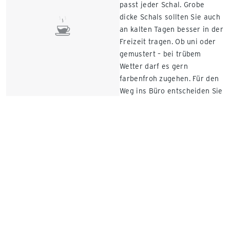
passt jeder Schal. Grobe
dicke Schals sollten Sie auch
an kalten Tagen besser in der
Freizeit tragen. Ob uni oder
gemustert – bei trübem
Wetter darf es gern
farbenfroh zugehen. Für den
Weg ins Büro entscheiden Sie
sich besser für einen
Herrenschal aus Feinstrick
oder Kaschmir. Schwarz,
anthrazit und dunkelblau
wirken besonders edel. Doch
auch ein dezentes Muster
sieht elegant aus.
Der karierte Schal für
Herren
Fast jedes Outfit lässt sich
mit einem karierten Schal